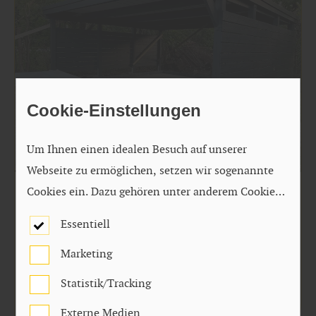
Cookie-Einstellungen
Um Ihnen einen idealen Besuch auf unserer
Webseite zu ermöglichen, setzen wir sogenannte
Cookies ein. Dazu gehören unter anderem Cookies,
Garten
die für die Steuerung und den reibungslosen
Essentiell
Betrieb unserer kommerziellen Unternehmensseite
10 häufige Fragen zu Carports – wir
geben die Antworten
Marketing
notwendig sind. Zusätzlich verwenden wir Cookies
zur anonymen Erhebung von Statistiken sowie
Statistik/Tracking
mehr zu Carports
solche, die zur Ausspielung und Anzeige
Externe Medien