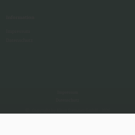
Information
Impressum
Datenschutz
Impressum
Datenschutz
Copyright by Klaus Stemmer GmbH - 2026
In Kooperation mit dem