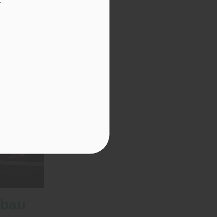
.
nbau