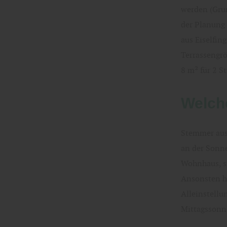
werden (Grun
der Planung 
aus Eiselfin
Terrassengrö
8 m² für 2 St
Welch
Stemmer aus 
an der Sonne
Wohnhaus, s
Ansonsten ha
Alleinstellu
Mittagssonn