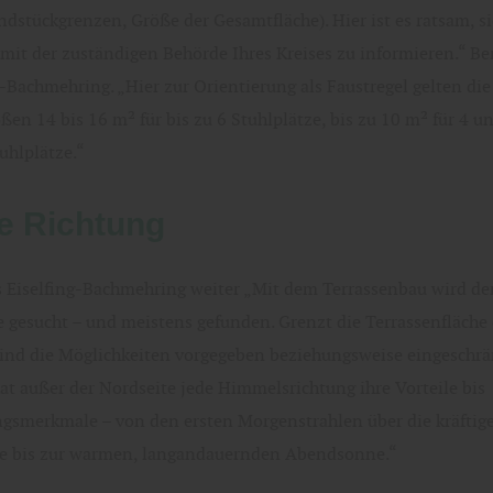
dstückgrenzen, Größe der Gesamtfläche). Hier ist es ratsam, s
mit der zuständigen Behörde Ihres Kreises zu informieren.“ B
g-Bachmehring. „Hier zur Orientierung als Faustregel gelten di
ßen 14 bis 16 m² für bis zu 6 Stuhlplätze, bis zu 10 m² für 4 u
uhlplätze.“
e Richtung
Eiselfing-Bachmehring weiter „Mit dem Terrassenbau wird der
 gesucht – und meistens gefunden. Grenzt die Terrassenfläche 
ind die Möglichkeiten vorgegeben beziehungsweise eingeschrä
t außer der Nordseite jede Himmelsrichtung ihre Vorteile bis
ngsmerkmale – von den ersten Morgenstrahlen über die kräftig
e bis zur warmen, langandauernden Abendsonne.“