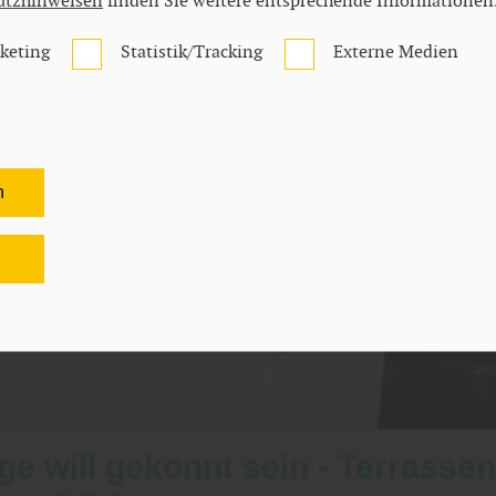
utzhinweisen
finden Sie weitere entsprechende Informationen
keting
Statistik/Tracking
Externe Medien
n
n
e will gekonnt sein - Terrasse