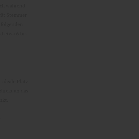
ich während
erät Stemmer
e folgenden
nd etwa 6 bis
 ideale Platz
direkt an das
nkt.
e