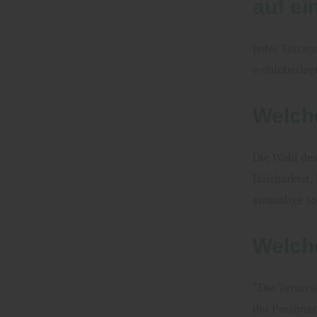
auf ei
Jeder Terras
wohlüberlegt
Welch
Die Wahl des
Haltbarkeit,
einmalige so
Welch
“Die Terrass
der Personen