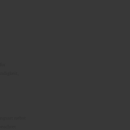
für
ndigkeit,
ungsart nebst
beachtet