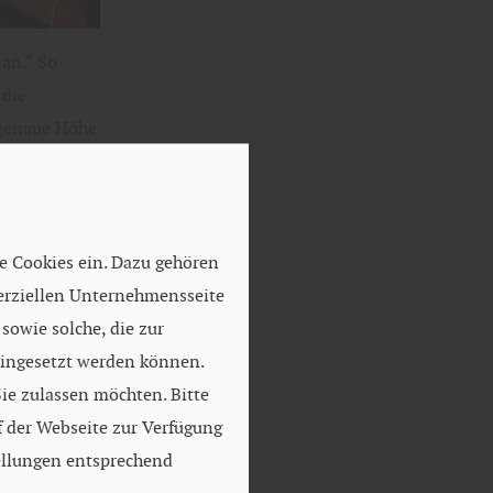
 an.“ So
 die
 genaue Höhe
rnativ durch
tionsholzes
e Cookies ein. Dazu gehören
eitete
erziellen Unternehmensseite
 in
owie solche, die zur
konstruktion
eingesetzt werden können.
eine fest
ie zulassen möchten. Bitte
selfing-
f der Webseite zur Verfügung
ellungen entsprechend