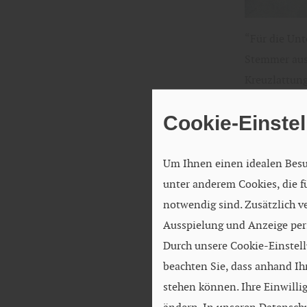
“Für die Unt
Stemmer aus
Kreuzlattung
der Montage 
Cookie-Einste
Unterlegeklö
werden Terr
Um Ihnen einen idealen Besu
Eine alterna
unter anderem Cookies, die 
Konstruktion
notwendig sind. Zusätzlich v
Abständen v
Ausspielung und Anzeige per
aufgedübelt 
Durch unsere Cookie-Einstell
aufliegende 
beachten Sie, dass anhand Ihr
Bachmehrin
stehen können. Ihre Einwilli