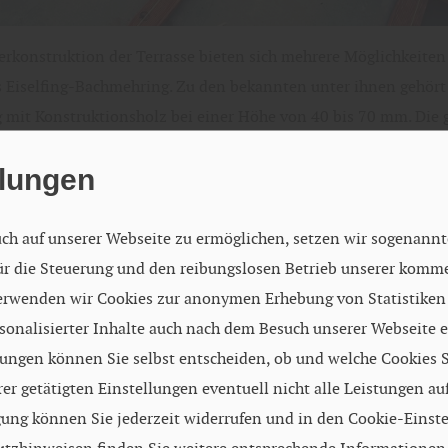
erkonstruktion der Terrasse bieten sich mehrere Möglichkeiten
 Eiselfing-Bachmehring. Zu den bekannten unter ihnen gehört
 mit Konstruktionsholz bei einer Höhe von 40 bis 70 mm. Die
wird durch das Justieren idealerweise von Stellfüßen oder alte
llungen
tzchen erreicht. Zum Befestigen der oberen Lage des Konstruk
assenschrauben in der jeweils passenden Länge verwendet.
ch auf unserer Webseite zu ermöglichen, setzen wir sogenannt
tive Variante des Terrassenbaus ist die Montage auf eine vorber
für die Steuerung und den reibungslosen Betrieb unserer komm
 von einbetonierten, etwa 8 cm breiten Randsteinen. Auf diese
erwenden wir Cookies zur anonymen Erhebung von Statistiken s
on etwa 80 bis 100 cm verlegten Randsteine werden die Unter
sonalisierter Inhalte auch nach dem Besuch unserer Webseite 
und anschließend die Terrassendielen verschraubt. So entsteht 
ungen können Sie selbst entscheiden, ob und welche Cookies S
Terrassenfläche ohne jede Schwingung.“ Erklärt Stemmer aus Ei
er getätigten Einstellungen eventuell nicht alle Leistungen au
g
gung können Sie jederzeit widerrufen und in den Cookie-Einst